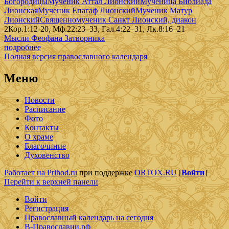
Богородицы
Мученик Аттал Лионский
Мученица Библиада
Лионская
Мученик Епагаф Лионский
Мученик Матур
Лионский
Священномученик Санкт Лионский, диакон
2Кор.1:12-20, Мф.22:23–33, Гал.4:22–31, Лк.8:16–21
Мысли Феофана Затворника
подробнее
Полная версия православного календаря
Меню
Новости
Расписание
Фото
Контакты
О храме
Благочиние
Духовенство
Работает на Prihod.ru
при поддержке
ORTOX.RU
[
Войти
]
Перейти к верхней панели
Войти
Регистрация
Православный календарь на сегодня
В-Православии.рф