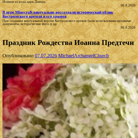
Иоаким из рода царя Давида.
06.8.2026
В игре Minecraft виртуально воссоздали исторический облик
Костромского кремля и его храмов
При создании виртуальной версии Костромского кремля были использованы архивные
документы, исторические фото и др.
06.8.2026
Праздник Рождества Иоанна Предтечи
Опубликовано
07.07.2026
MichaelArchangelChurch