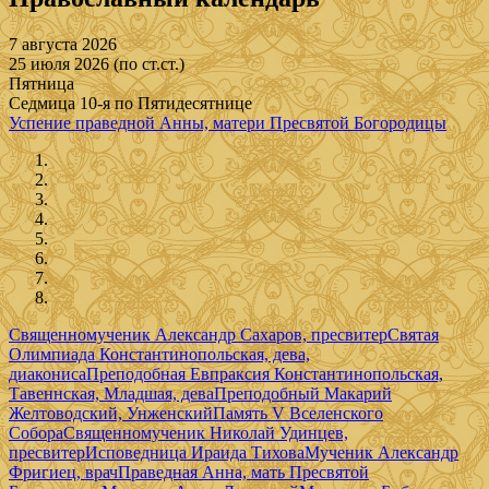
7 августа 2026
25 июля 2026 (по ст.ст.)
Пятница
Седмица 10-я по Пятидесятнице
Успение праведной Анны, матери Пресвятой Богородицы
Священномученик Александр Сахаров, пресвитер
Святая
Олимпиада Константинопольская, дева,
диакониса
Преподобная Евпраксия Константинопольская,
Тавеннская, Младшая, дева
Преподобный Макарий
Желтоводский, Унженский
Память V Вселенского
Собора
Священномученик Николай Удинцев,
пресвитер
Исповедница Ираида Тихова
Мученик Александр
Фригиец, врач
Праведная Анна, мать Пресвятой