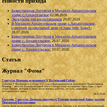
Новости прихода
Божественная Литургия в Михаило-Архангельском
храме с.Архангельское
02.08.2026
Экскурсии для воспитанников
29.07.2026
В Михаило-Архангельском храме с.Архангельское,
совершен колокольный звон «Слава тебе, Боже!»
28.07.2026
Божественная Литургия в Михаило-Архангельском
храме с. Архангельское.
26.07.2026
Божественная Литургия в Михаило-Архангельском
храме с. Архангельское.
19.07.2026
Статьи
Журнал "Фома"
7 августа Церковь вспоминает V Вселенский Собор
События V Вселенского Собора 553 года в Константинополе вспоминает Православная
Церковь 7 августа. Основной темой этого Собора стало осуждение «трех глав» – трех
отцов Церкви, которые в своих богословских работах, по сути, защищали
несторианскую ересь.
06.8.2026
Сегодня, 7 августа, Церковь празднует Успение праведной Анны, матери
Пресвятой Богородицы
Святая Анна происходила из рода первосвященника Аарона, а ее мужем был праведный