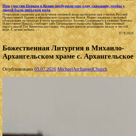
При участии Церкви в Кении пробурили еще одну скважину, чтобы у
людей была питьевая вода
Очередную скважину для получения питьевой воды пробурили при участии Русской
Православной Церкви в африканском государстве Кения. Новая скважина с колонкой
оборудована на приходе в честь преподобного Зосимы Соловецкого в селении Чемелил
(благочиние Нанди), сообщает сайт Патриаршего экзархата Африки. Благочинный
округа иерей Тит Кипнгени рассказал, что ранее жители испытывали нужду в чистой
воде. С целью добыть...
07.8.2026
Божественная Литургия в Михаило-
Архангельском храме с. Архангельское
Опубликовано
05.07.2026
MichaelArchangelChurch