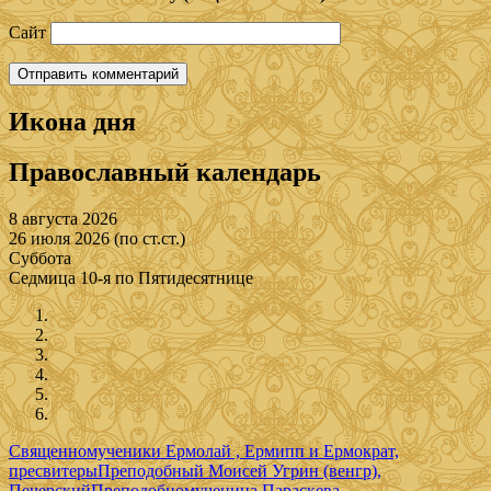
Сайт
Икона дня
Православный календарь
8 августа 2026
26 июля 2026 (по ст.ст.)
Суббота
Седмица 10-я по Пятидесятнице
Священномученики Ермолай , Ермипп и Ермократ,
пресвитеры
Преподобный Моисей Угрин (венгр),
Печерский
Преподобномученица Параскева