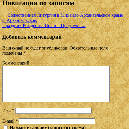
Навигация по записям
←
Божественная Литургия в Михаило-Архангельском храме
с. Архангельское.
Праздник Рождества Иоанна Предтечи
→
Добавить комментарий
Ваш e-mail не будет опубликован.
Обязательные поля
помечены
*
Комментарий
Имя
*
E-mail
*
Нажмите галочку (защита от спама)