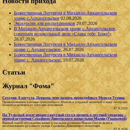
Новости прихода
Божественная Литургия в Михаило-Архангельском
храме с.Архангельское
02.08.2026
Экскурсии для воспитанников
29.07.2026
В Михаило-Архангельском храме с.Архангельское,
совершен колокольный звон «Слава тебе, Боже!»
28.07.2026
Божественная Литургия в Михаило-Архангельском
храме с. Архангельское.
26.07.2026
Божественная Литургия в Михаило-Архангельском
храме с. Архангельское.
19.07.2026
Статьи
Журнал "Фома"
Сегодня, 8 августа, Церковь чтит память преподобного Моисея Угрина
Прикосновением к мощам преподобного Моисея и усердной молитвой к нему печерские
монахи исцелялись от плотских искушений.
07.8.2026
На Тульской земле прошел круглый стол в память о местной уроженке –
первой игумении Серафимо-Дивеевского монастыря Марии (Ушаковой)
Важной темой обсуждения жизни и наследия игумении Марии стал ее вклад в
восстановление духовного уклада Серафимо‑Дивеевского монастыря.
07.8.2026