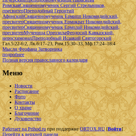
Римская
Священномученик Сергий Стрельников,
пресвитер
Преподобный Геронтий
Афонский
Священномученик Ермипп Никомидийский,
пресвитер
Священномученик Ермократ Никомидийский,
пресвитер
Священномученик Ермолай Никомидийский,
пресвитер
Мученица Ореозила
Феодосий Кавказский,
иеросхимонах
Преподобный Исаакий Святогорский
Гал.5:22-6:2, Лк.6:17–23, Рим.15:30–33, Мф.17:24–18:4
Мысли Феофана Затворника
подробнее
Полная версия православного календаря
Меню
Новости
Расписание
Фото
Контакты
О храме
Благочиние
Духовенство
Работает на Prihod.ru
при поддержке
ORTOX.RU
[
Войти
]
Перейти к верхней панели