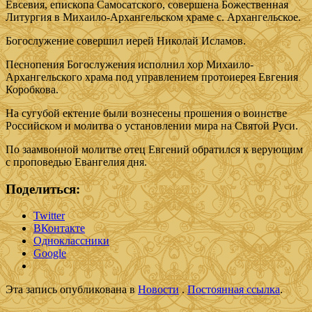
Евсевия, епископа Самосатского, совершена Божественная
Литургия в Михаило-Архангельском храме с. Архангельское.
Богослужение совершил иерей Николай Исламов.
Песнопения Богослужения исполнил хор Михаило-
Архангельского храма под управлением протоиерея Евгения
Коробкова.
На сугубой ектение были вознесены прошения о воинстве
Российском и молитва о установлении мира на Святой Руси.
По заамвонной молитве отец Евгений обратился к верующим
с проповедью Евангелия дня.
Поделиться:
Twitter
ВКонтакте
Одноклассники
Google
Эта запись опубликована в
Новости
.
Постоянная ссылка
.