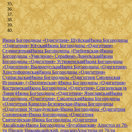
Икона Богородицы «Одигитрия» Шуйская
Икона Богородицы
«Одигитрия» Югская
Икона Богородицы «Одигитрия»
Седмиезерная
Икона Богородицы «Гребневская»
Икона
Богородицы «Умиление» Серафимо-Дивеевская
Икона
Богородицы «Одигитрия» Устюженская
Икона Богородицы
«Одигитрия» Выдропусская
Икона Богородицы «Одигитрия»
Христофоровская
Икона Богородицы «Одигитрия»
Супрасльская
Икона Богородицы «Одигитрия Смоленская
Игрицкая» («Песоченская»)
Икона Богородицы «Одигитрия»
Костромская
Икона Богородицы «Одигитрия» Сергиевская (в
Лавре)
Икона Богородицы «Одигитрия» Ярославская
Икона
Богородицы «Одигитрия» Смоленская
Икона Богородицы
«Одигитрия Кирилло-Белозерская»
Икона Богородицы
«Одигитрия Устьнедумская»
Икона Богородицы «Одигитрия
Соловецкая»
Икона Богородицы «Одигитрия
Святогорская»
Икона Богородицы «Одигитрия
Аксайская»
Икона Богородицы «Бугабашская»
Апостол от 70-
ти Прохор Никомидийский, епископ
Апостолы от 70-ти