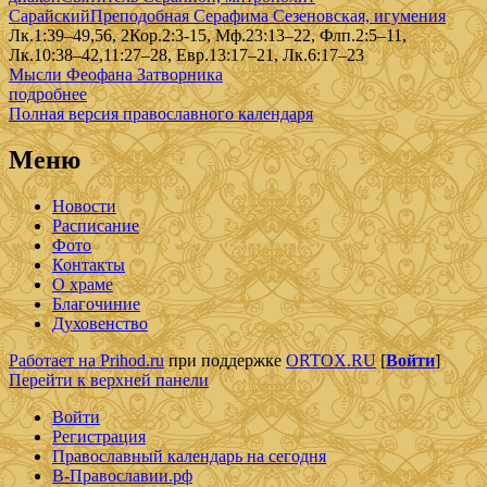
Сарайский
Преподобная Серафима Сезеновская, игумения
Лк.1:39–49,56, 2Кор.2:3-15, Мф.23:13–22, Флп.2:5–11,
Лк.10:38–42,11:27–28, Евр.13:17–21, Лк.6:17–23
Мысли Феофана Затворника
подробнее
Полная версия православного календаря
Меню
Новости
Расписание
Фото
Контакты
О храме
Благочиние
Духовенство
Работает на Prihod.ru
при поддержке
ORTOX.RU
[
Войти
]
Перейти к верхней панели
Войти
Регистрация
Православный календарь на сегодня
В-Православии.рф