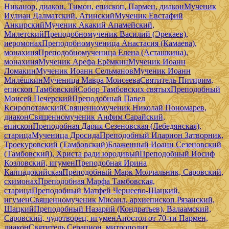
Никанор, диакон, Тимон, епископ, Пармен, диакон
Мученик
Иулиан Далматский, Атинский
Мученик Евстафий
Анкирский
Мученик Акакий Апамейский,
Милетский
Преподобномученик Василий (Эрекаев),
иеромонах
Преподобномученица Анастасия (Камаева),
монахиня
Преподобномученица Елена (Асташкина),
монахиня
Мученик Арефа Ерёмкин
Мученик Иоанн
Ломакин
Мученик Иоанн Сельманов
Мученик Иоанн
Милёшкин
Мученица Мавра Моисеева
Святитель Питирим,
епископ Тамбовский
Собор Тамбовских святых
Преподобный
Моисей Печерский
Преподобный Павел
Ксиропотамский
Священномученик Николай Пономарев,
диакон
Священномученик Анфим Сарайский,
епископ
Преподобная Дария Сезеновская (Лебедянская),
старица
Мученица Дросида
Преподобный Иларион Затворник,
Троекуровский (Тамбовский)
Блаженный Иоанн Сезеновский
(Тамбовский), Христа ради юродивый
Преподобный Иосиф
Козловский, игумен
Преподобная Ирина
Каппадокийская
Преподобный Марк Молчальник, Саровский,
схимонах
Преподобная Марфа Тамбовская,
старица
Преподобный Матфей Чернеево-Шацкий,
игумен
Священномученик Мисаил, архиепископ Рязанский,
Шацкий
Преподобный Назарий (Кондратьев), Валаамский,
Саровский, чудотворец, игумен
Апостол от 70-ти Пармен,
диакон
Святитель Серапион, митрополит