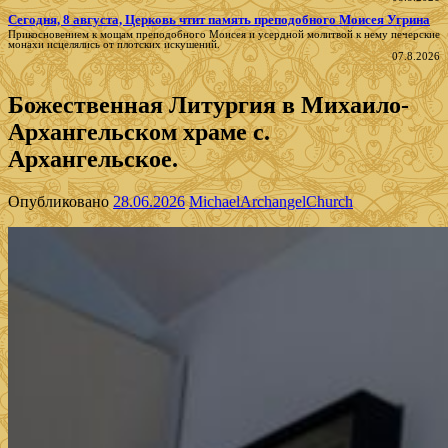
Сегодня, 8 августа, Церковь чтит память преподобного Моисея Угрина
Прикосновением к мощам преподобного Моисея и усердной молитвой к нему печерские
монахи исцелялись от плотских искушений.
07.8.2026
Божественная Литургия в Михаило-
Архангельском храме с.
Архангельское.
Опубликовано
28.06.2026
MichaelArchangelChurch