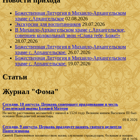
Божественная Литургия в Михаило-Архангельском
храме с.Архангельское
02.08.2026
Экскурсии для воспитанников
29.07.2026
В Михаило-Архангельском храме с.Архангельское,
совершен колокольный звон «Слава тебе, Боже!»
28.07.2026
Божественная Литургия в Михаило-Архангельском
храме с. Архангельское.
26.07.2026
Божественная Литургия в Михаило-Архангельском
храме с. Архангельское.
19.07.2026
Статьи
Журнал "Фома"
Сегодня, 10 августа, Церковь совершает празднование в честь
Смоленской иконы Божией Матери
На месте расставания москвичей с иконой в 1524 году Великим князем Василием III был
основан Новодевичий монастырь.
09.8.2026
Сегодня, 9 августа, Церковь празднует память святого целителя
Пантелеимона
Святой Пантелеимон посвятил свою жизнь служению страждущим, больным и нищим.
08.8.2026